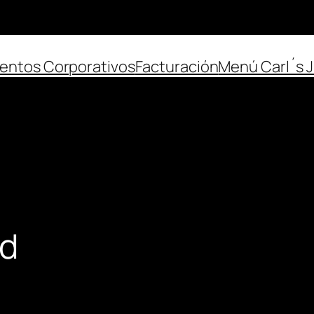
entos Corporativos
Facturación
Menú Carl´s J
ad